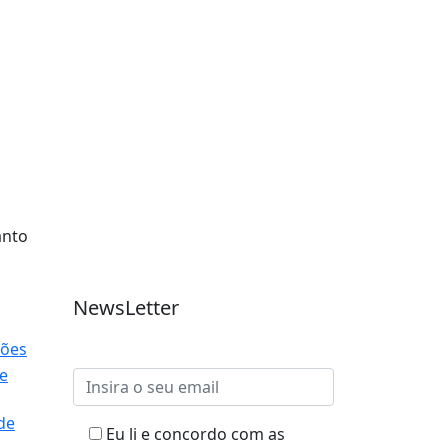
Ligue-nos
anto
(+351) 934 869 303
NewsLetter
Subscreva à nossa NewsLetter
zões
e
Eu li e concordo com as