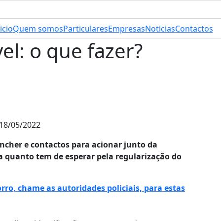
icio
Quem somos
Particulares
Empresas
Noticias
Contactos
l: o que fazer?
18/05/2022
encher e contactos para acionar junto da
ba quanto tem de esperar pela regularização do
orro, chame as autoridades policiais, para estas